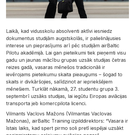
Laikā, kad vidusskolu absolventi aktīvi iesniedz
dokumentus studijām augstskolās, ir palielinājusies
interese un pieprasījums arī pēc studijām airBaltic
Pilotu akadēmijā. Lai gan pieteikumi tiek pieņemti visu
gadu un jaunas mācību grupas uzsāk studijas četras
reizes gadā, vasaras mēnešos tradicionāli ir
ievērojams pieteikumu skaita pieaugums – šogad to
skaits ir divkāršojies, salīdzinot ar iepriekšējiem
mēnešiem. Turklāt nākamā, 27. studentu grupa 3.
septembrī uzsāks studijas, lai iegūtu Eiropas aviācijas
transporta jeb komercpilota licenci.
Vilmants Vaclovs Mažons (Vilmantas Vaclovas
Mažonas), airBaltic Training izpilddirektors: “Vasara ir
īstais laiks, kad spert pirmo soli pretī iespējai uzsākt