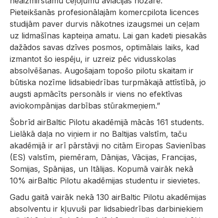
neaizmirstamu ceļojumu aviācijas nozarē.
Pieteikšanās profesionālajām komercpilota licences
studijām paver durvis nākotnes izaugsmei un ceļam
uz lidmašīnas kapteiņa amatu. Lai gan kadeti piesakās
dažādos savas dzīves posmos, optimālais laiks, kad
izmantot šo iespēju, ir uzreiz pēc vidusskolas
absolvēšanas. Augošajam topošo pilotu skaitam ir
būtiska nozīme lidsabiedrības turpmākajā attīstībā, jo
augsti apmācīts personāls ir viens no efektīvas
aviokompānijas darbības stūrakmeņiem.”
Šobrīd airBaltic Pilotu akadēmijā mācās 161 students.
Lielākā daļa no viņiem ir no Baltijas valstīm, taču
akadēmijā ir arī pārstāvji no citām Eiropas Savienības
(ES) valstīm, piemēram, Dānijas, Vācijas, Francijas,
Somijas, Spānijas, un Itālijas. Kopumā vairāk nekā
10% airBaltic Pilotu akadēmijas studentu ir sievietes.
Gadu gaitā vairāk nekā 130 airBaltic Pilotu akadēmijas
absolventu ir kļuvuši par lidsabiedrības darbiniekiem