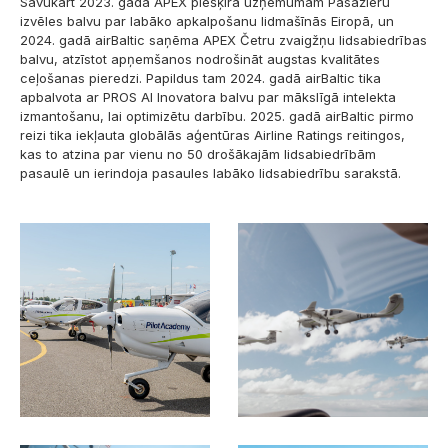
Savukārt 2023. gadā APEX piešķīra uzņēmumam Pasažieru
izvēles balvu par labāko apkalpošanu lidmašīnās Eiropā, un
2024. gadā airBaltic saņēma APEX Četru zvaigžņu lidsabiedrības
balvu, atzīstot apņemšanos nodrošināt augstas kvalitātes
ceļošanas pieredzi. Papildus tam 2024. gadā airBaltic tika
apbalvota ar PROS AI Inovatora balvu par mākslīgā intelekta
izmantošanu, lai optimizētu darbību. 2025. gadā airBaltic pirmo
reizi tika iekļauta globālās aģentūras Airline Ratings reitingos,
kas to atzina par vienu no 50 drošākajām lidsabiedrībām
pasaulē un ierindoja pasaules labāko lidsabiedrību sarakstā.