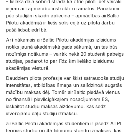
– lielākā daļa šobrīd strādā kā otrie piloti, bet vairāki
ieņem arī apmācību instruktoru amatus. Panākumi
pēc studijām skaidri apliecina – apmācības airBaltic
Pilotu akadēmijā ir tiešs solis ceļā uz pilota darbu
pašā lidsabiedrībā.
Arī nākamais airBaltic Pilotu akadēmijas izlaidums
notiks jaunā akadēmiskā gada sākumā, un tas būs
nozīmīgs notikums – vairāk nekā 20 studenti pabeigs
studijas, padarot to par līdz šim lielāko izlaidumu
akadēmijas vēsturē.
Daudziem pilota profesija var šķist satraucoša studiju
intensitātes, atbildības līmeņa un salīdzinoši augstās
mācību maksas dēļ. Tomēr airBaltic piedāvā vienus
no finansiāli pievilcīgākajiem nosacījumiem ES,
ieskaitot studiju maksas aizdevumu, kas sedz
ievērojamu daļu studiju izmaksu.
airBaltic Pilotu akadēmijas studentiem ir jāsedz ATPL
teorijas studiju un 45 lidojumu stundu izmaksas, kas