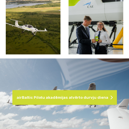
airBaltic Pilotu akadēmijas atvērto durvju diena