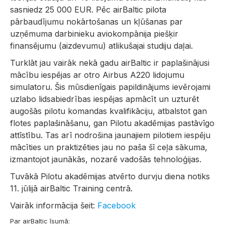
sasniedz 25 000 EUR. Pēc airBaltic pilota
pārbaudījumu nokārtošanas un kļūšanas par
uzņēmuma darbinieku aviokompānija piešķir
finansējumu (aizdevumu) atlikušajai studiju daļai.
Turklāt jau vairāk nekā gadu airBaltic ir paplašinājusi
mācību iespējas ar otro Airbus A220 lidojumu
simulatoru. Šis mūsdienīgais papildinājums ievērojami
uzlabo lidsabiedrības iespējas apmācīt un uzturēt
augošās pilotu komandas kvalifikāciju, atbalstot gan
flotes paplašināšanu, gan Pilotu akadēmijas pastāvīgo
attīstību. Tas arī nodrošina jaunajiem pilotiem iespēju
mācīties un praktizēties jau no paša šī ceļa sākuma,
izmantojot jaunākās, nozarē vadošās tehnoloģijas.
Tuvākā Pilotu akadēmijas atvērto durvju diena notiks
11. jūlijā airBaltic Training centrā.
Vairāk informācija šeit:
Facebook
Par airBaltic īsumā: