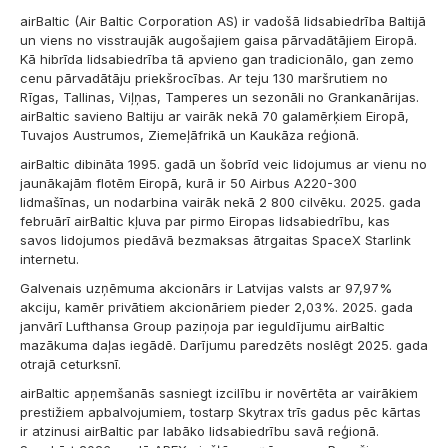
airBaltic (Air Baltic Corporation AS) ir vadošā lidsabiedrība Baltijā
un viens no visstraujāk augošajiem gaisa pārvadātājiem Eiropā.
Kā hibrīda lidsabiedrība tā apvieno gan tradicionālo, gan zemo
cenu pārvadātāju priekšrocības. Ar teju 130 maršrutiem no
Rīgas, Tallinas, Viļņas, Tamperes un sezonāli no Grankanārijas.
airBaltic savieno Baltiju ar vairāk nekā 70 galamērķiem Eiropā,
Tuvajos Austrumos, Ziemeļāfrikā un Kaukāza reģionā.
airBaltic dibināta 1995. gadā un šobrīd veic lidojumus ar vienu no
jaunākajām flotēm Eiropā, kurā ir 50 Airbus A220-300
lidmašīnas, un nodarbina vairāk nekā 2 800 cilvēku. 2025. gada
februārī airBaltic kļuva par pirmo Eiropas lidsabiedrību, kas
savos lidojumos piedāvā bezmaksas ātrgaitas SpaceX Starlink
internetu.
Galvenais uzņēmuma akcionārs ir Latvijas valsts ar 97,97%
akciju, kamēr privātiem akcionāriem pieder 2,03%. 2025. gada
janvārī Lufthansa Group paziņoja par ieguldījumu airBaltic
mazākuma daļas iegādē. Darījumu paredzēts noslēgt 2025. gada
otrajā ceturksnī.
airBaltic apņemšanās sasniegt izcilību ir novērtēta ar vairākiem
prestižiem apbalvojumiem, tostarp Skytrax trīs gadus pēc kārtas
ir atzinusi airBaltic par labāko lidsabiedrību savā reģionā.