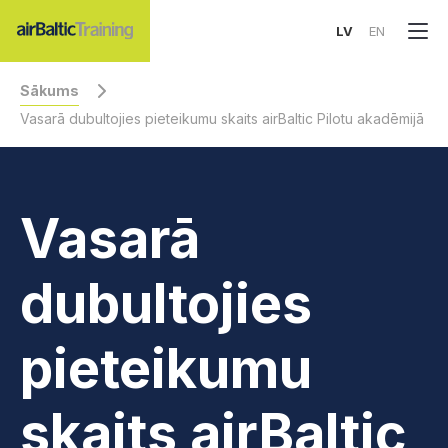
LV
EN
Sākums
Vasarā dubultojies pieteikumu skaits airBaltic Pilotu akadēmijā
Vasarā
dubultojies
pieteikumu
skaits airBaltic