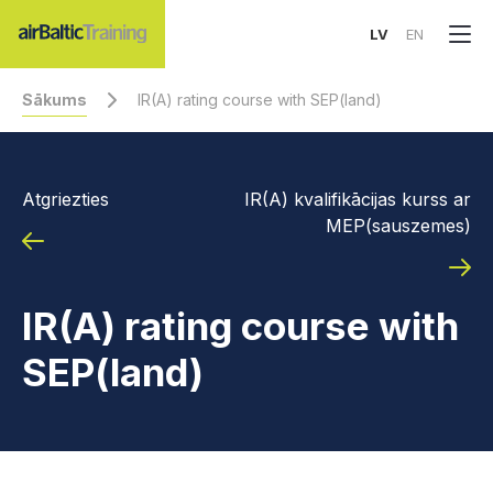
LV
EN
Sākums
IR(A) rating course with SEP(land)
Atgriezties
IR(A) kvalifikācijas kurss ar
MEP(sauszemes)
IR(A) rating course with
SEP(land)