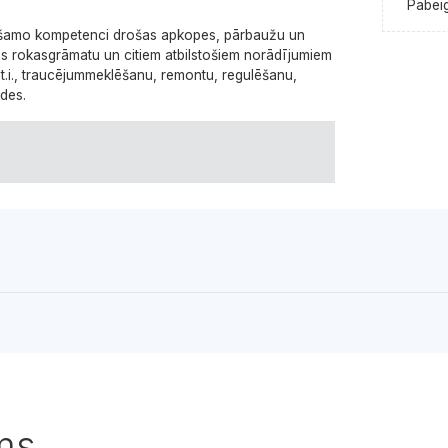
Pabeig
iešamo kompetenci drošas apkopes, pārbaužu un
s rokasgrāmatu un citiem atbilstošiem norādījumiem
t.i., traucējummeklēšanu, remontu, regulēšanu,
des.
ms