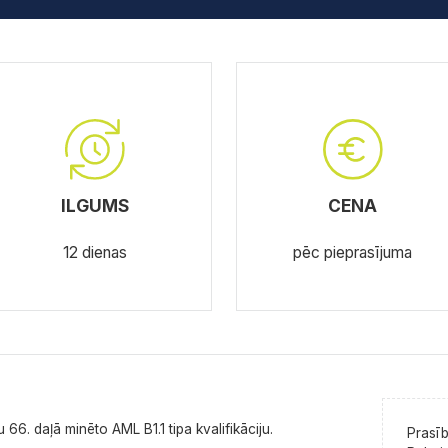
ILGUMS
CENA
12 dienas
pēc pieprasījuma
66. daļā minēto AML B1.1 tipa kvalifikāciju.
Prasīb