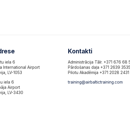
drese
Kontakti
otu iela 6
Administrācija Tālr. +371 676 68 
a International Airport
Pārdošanas daļa +371 2639 353
vija, LV-1053
Pilotu Akadēmija +371 2028 2431
u iela 6
training@airbaltictraining.com
pāja Airport
vija, LV-3430