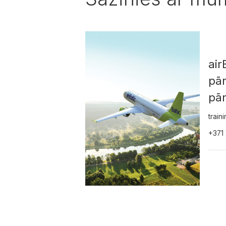
air
pā
pā
train
+371