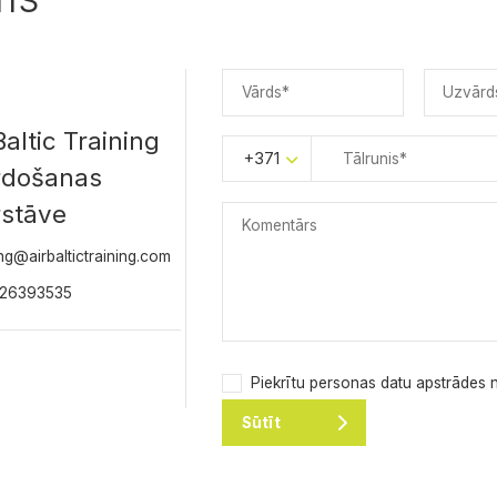
Baltic Training
+371
rdošanas
rstāve
ing@airbaltictraining.com
 26393535
Piekrītu personas datu apstrādes
Sūtīt