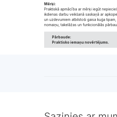
Mērķi:
Praktiskā apmācība ar mērķi iegūt nepiec
ikdienas darbu veikšanā saskaņā ar apkope
un uzdevumiem atbilstoši gaisa kuģa tipam, 
nomaiņu, takelāžas un funkcionālās pārbau
Pārbaude:
Praktisko iemaņu novērtējums.
Sazinies ar mu