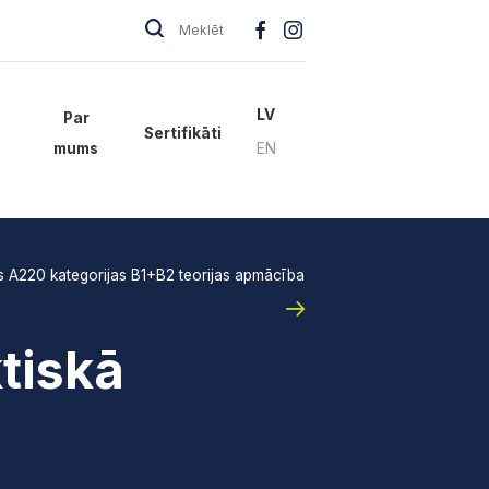
LV
Par
Sertifikāti
EN
mums
s A220 kategorijas B1+B2 teorijas apmācība
tiskā