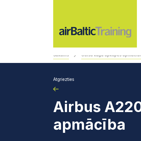
Sākums
Gaisa kuģu apkopes apmācīb
Atgriezties
Airbus A220
apmācība