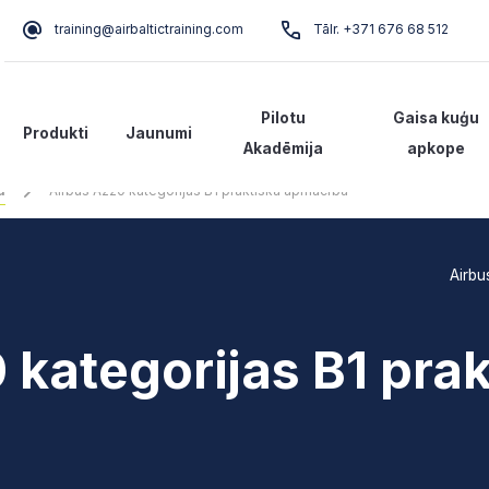
training@airbaltictraining.com
Tālr. +371 676 68 512
Pilotu
Gaisa kuģu
Produkti
Jaunumi
Akadēmija
apkope
a
Airbus A220 kategorijas B1 praktiskā apmācība
Airbu
 kategorijas B1 prak